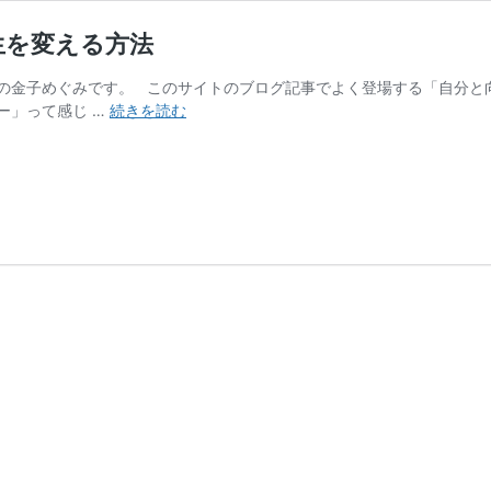
生を変える方法
の金子めぐみです。 このサイトのブログ記事でよく登場する「自分と
自
ー」って感じ …
続きを読む
分
と
向
き
合
う
｜
ノ
ー
ト
や
鏡
を
使
っ
て