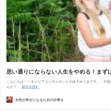
思い通りにならない人生をやめる！まず
こんにちは！！キャリアコンサルタントの金子めぐみです。 今回
思
んか？ …
続きを読む
い
通
女性が幸せになるための仕事を
り
に