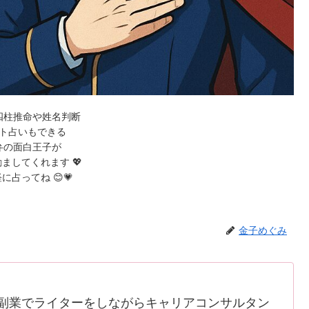
四柱推命や姓名判断
ト占いもできる
弁の面白王子が
ましてくれます 💖
に占ってね 😊💗
金子めぐみ
副業でライターをしながらキャリアコンサルタン