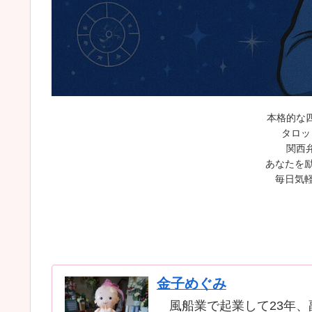
本格的な
タロッ
関西
あなたを励
毎日気軽
金子めぐみ
風船業で起業して23年、