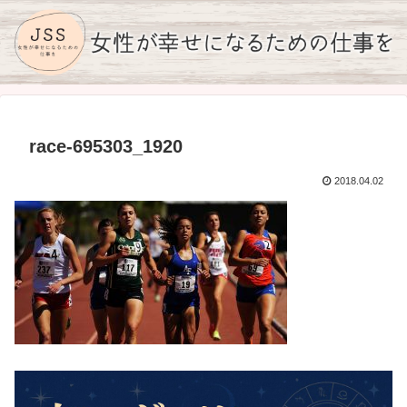
race-695303_1920
2018.04.02