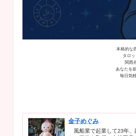
本格的な
タロッ
関西
あなたを励
毎日気軽
金子めぐみ
風船業で起業して23年、