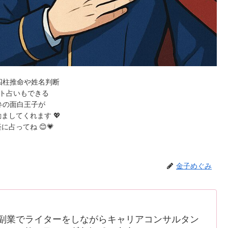
四柱推命や姓名判断
ト占いもできる
弁の面白王子が
ましてくれます 💖
に占ってね 😊💗
金子めぐみ
副業でライターをしながらキャリアコンサルタン