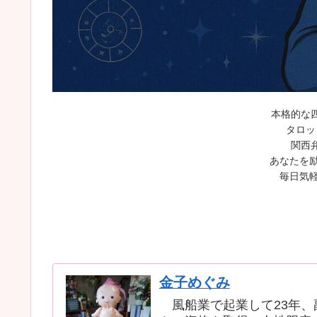
本格的な
タロッ
関西
あなたを励
毎日気軽
金子めぐみ
風船業で起業して23年、