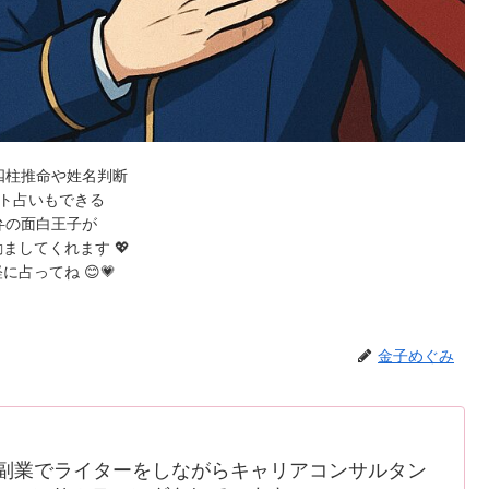
四柱推命や姓名判断
ト占いもできる
弁の面白王子が
ましてくれます 💖
に占ってね 😊💗
金子めぐみ
副業でライターをしながらキャリアコンサルタン