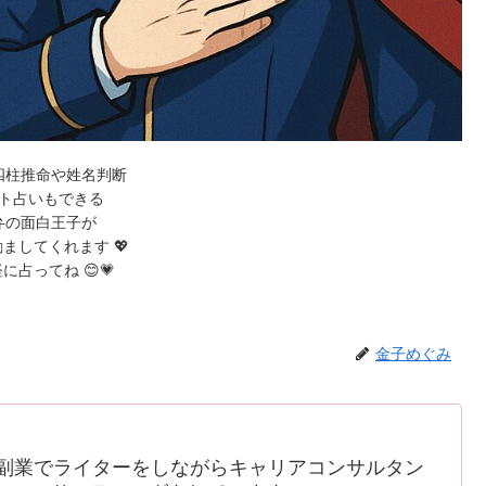
四柱推命や姓名判断
ト占いもできる
弁の面白王子が
ましてくれます 💖
に占ってね 😊💗
金子めぐみ
副業でライターをしながらキャリアコンサルタン