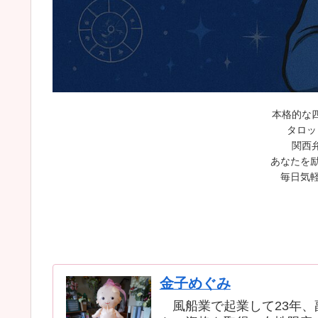
本格的な
タロッ
関西
あなたを励
毎日気軽
金子めぐみ
風船業で起業して23年、