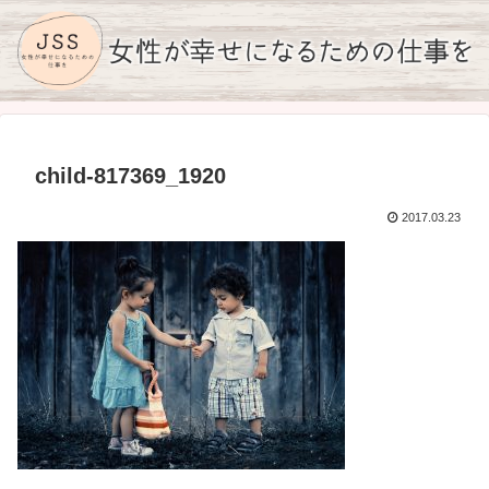
child-817369_1920
2017.03.23