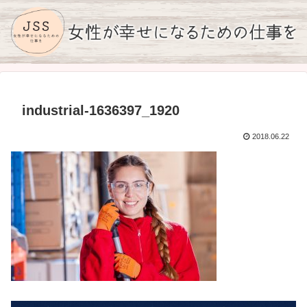
industrial-1636397_1920
2018.06.22