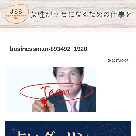
businessman-893492_1920
2017.03.07