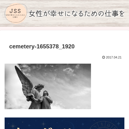
cemetery-1655378_1920
2017.04.21