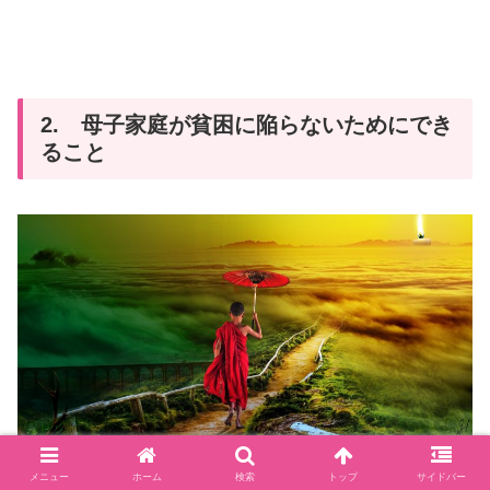
2. 母子家庭が貧困に陥らないためにでき
ること
メニュー
ホーム
検索
トップ
サイドバー