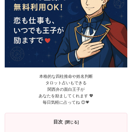
本格的な四柱推命や姓名判断
タロット占いもできる
関西弁の面白王子が
あなたを励ましてくれます 💖
毎日気軽に占ってね 😊💗
目次