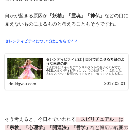
何かが起きる原因が
「妖精」「霊魂」「神仏」
などの目に
見えないものによるものと考えることもそうですね。
セレンディピティについてはこちらで＾＾
セレンディピティとは｜自分で起こせる奇跡のよ
うな幸運の例
こんにちは！キャリアコンサルタントの金子めぐみです。
今回はセレンディピティについてのお話です。 女性なら、
古いハリウッド映画のタイトルとして知っている人も多い
かもしれませんね＾＾思いがけない偶然の幸運が起こるこ
とをセレンディピティといいます...
2017.03.01
do-kigyou.com
そう考えると、今日本でいわれる
「スピリチュアル」
は
「宗教」「心理学」「開運法」「哲学」
など幅広い範囲の