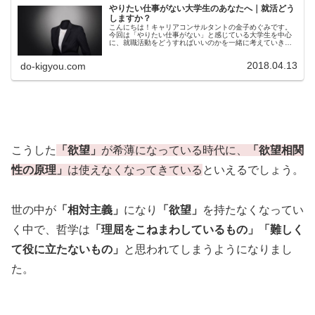
やりたい仕事がない大学生のあなたへ｜就活どう
しますか？
こんにちは！キャリアコンサルタントの金子めぐみです。
今回は「やりたい仕事がない」と感じている大学生を中心
に、就職活動をどうすればいいのかを一緒に考えていきた
いと思います。
2018.04.13
do-kigyou.com
こうした
「欲望」
が希薄になっている時代に、
「欲望相関
性の原理」
は使えなくなってきている
といえるでしょう。
世の中が
「相対主義」
になり
「欲望」
を持たなくなってい
く中で、哲学は
「理屈をこねまわしているもの」「難しく
て役に立たないもの」
と思われてしまうようになりまし
た。