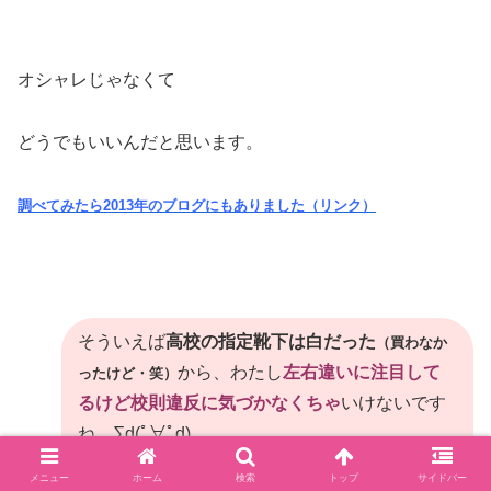
オシャレじゃなくて
どうでもいいんだと思います。
調べてみたら2013年のブログにもありました（リンク）
そういえば
高校の指定靴下は白だった
（買わなか
から、わたし
左右違いに注目して
ったけど・笑）
るけど校則違反に気づかなくちゃ
いけないです
ね ∑d(ﾟ∀ﾟd)
メニュー
ホーム
検索
トップ
サイドバー