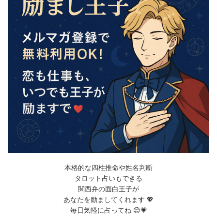
本格的な四柱推命や姓名判断
タロット占いもできる
関西弁の面白王子が
あなたを励ましてくれます 💖
毎日気軽に占ってね 😊💗