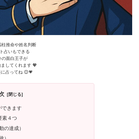
四柱推命や姓名判断
ト占いもできる
弁の面白王子が
ましてくれます 💖
に占ってね 😊💗
次
ができます
要素４つ
行動の達成）
経験）