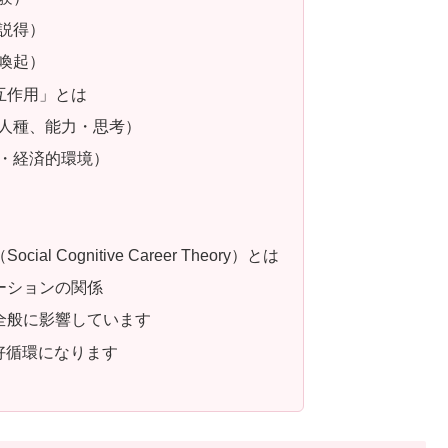
的説得）
的喚起）
相互作用」とは
別・人種、能力・思考）
会的・経済的環境）
l Cognitive Career Theory）とは
ベーションの関係
活全般に影響しています
好循環になります