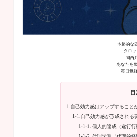
本格的な
タロッ
関西
あなたを励
毎日気軽
目
1.自己効力感はアップすること
1-1.自己効力感が形成される
1-1-1. 個人的達成（遂行
1-1-2. 代理学習（代理的