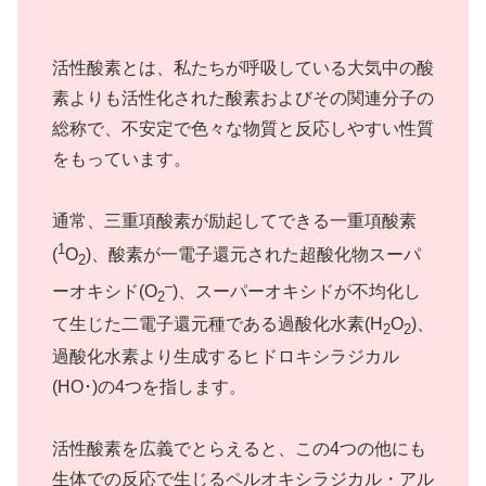
活性酸素とは、私たちが呼吸している大気中の酸
素よりも活性化された酸素およびその関連分子の
総称で、不安定で色々な物質と反応しやすい性質
をもっています。
通常、三重項酸素が励起してできる一重項酸素
1
(
O
)、酸素が一電子還元された超酸化物スーパ
2
–
ーオキシド(O
)、スーパーオキシドが不均化し
2
て生じた二電子還元種である過酸化水素(H
O
)、
2
2
過酸化水素より生成するヒドロキシラジカル
(HO･)の4つを指します。
活性酸素を広義でとらえると、この4つの他にも
生体での反応で生じるペルオキシラジカル・アル