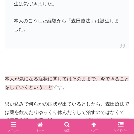
生は気づきました。
本人のこうした経験から「森田療法」は誕生しま
した。
本人が気になる症状に関してはそのままで、今できること
をしていくということ
です。
思い込みで何らかの症状が出ているとしたら、森田療法で
は薬を飲んだりゆっくり休んだりして治すのではなくて
「日常生活を普通に送ること」
つまり
「行動」を起こすこ
とから治療を始め
ます。
メニュー
ホーム
検索
トップ
サイドバー