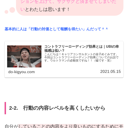
ションを上げて、サクサクと済ませてしまいた
い
とわたしは思います！
基本的に人は「行動の対価として報酬を得たい」んだって＾＾
コントラフリーローディング効果とは｜UBIの幸
福感は低い？
こんにちは！キャリアコンサルタントの金子めぐみです。
今回はコントラフリーローディング効果についてのお話で
す。ウルトラマンの必殺技ですね！！（嘘です・笑）
2021.05.15
do-kigyou.com
2-2. 行動の内容レベルを高くしたいから
自分が
していることの内容をより良いものにするためにモ