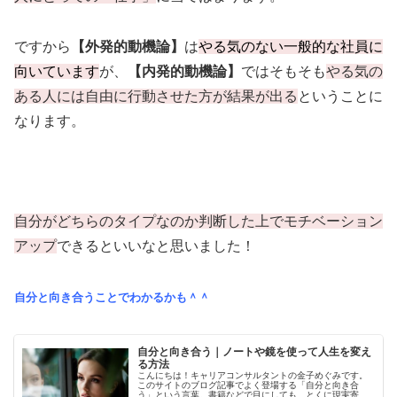
ですから
【外発的動機論】
は
やる気のない一般的な社員に
向いています
が、
【内発的動機論】
ではそもそも
やる気の
ある人には自由に行動させた方が結果が出る
ということに
なります。
自分がどちらのタイプなのか判断した上でモチベーション
アップ
できるといいなと思いました！
自分と向き合うことでわかるかも＾＾
自分と向き合う｜ノートや鏡を使って人生を変え
る方法
こんにちは！キャリアコンサルタントの金子めぐみです。
このサイトのブログ記事でよく登場する「自分と向き合
う」という言葉。書籍などで目にしても、とくに現実寄り