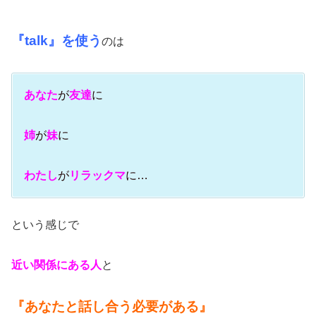
『talk』を使う
のは
あなた
が
友達
に
姉
が
妹
に
わたし
が
リラックマ
に…
という感じで
近い関係にある人
と
『あなたと話し合う必要がある』