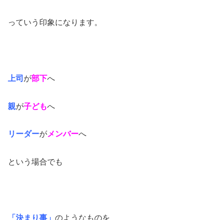
っていう印象になります。
上司
が
部下
へ
親
が
子ども
へ
リーダー
が
メンバー
へ
という場合でも
「決まり事」
のようなものを